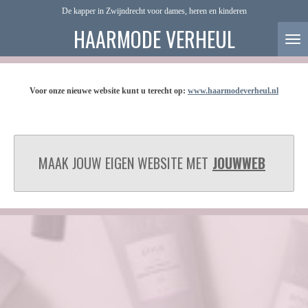
De kapper in Zwijndrecht voor dames, heren en kinderen
Ga
direct
HAARMODE VERHEUL
naar
de
hoofdinhoud
Voor onze nieuwe website kunt u terecht op:
www.haarmodeverheul.nl
MAAK JOUW EIGEN WEBSITE MET
JOUWWEB